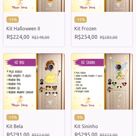
-
10
%
-
10
%
Kit Halloween II
Kit Frozen
R$224,00
R$254,00
R$249,00
R$283,00
-
10
%
-
9
%
Kit Bela
Kit Sininho
R$291,00
R$295,00
R$324,00
R$323,00