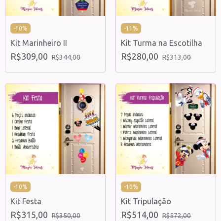
-
10
%
-
11
%
Kit Marinheiro II
Kit Turma na Escotilha
R$309,00
R$280,00
R$344,00
R$313,00
-
10
%
-
10
%
Kit Festa
Kit Tripulação
R$315,00
R$514,00
R$350,00
R$572,00