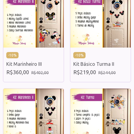
-
10
%
-
10
%
Kit Marinheiro III
Kit Básico Turma II
R$360,00
R$219,00
R$402,00
R$244,00