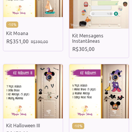
-
10
%
Kit Moana
Kit Mensagens
Instantâneas
R$351,00
R$390,00
R$305,00
Kit Halloween III
-
10
%