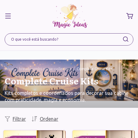
Início
/
breadcrumbs.cruise-collection
/
Complete Cruise Kits
Complete Cruise Kits
Kits completos e coordenados para decorar sua cabine
com praticidade, magia e economia.
Filtrar
Ordenar