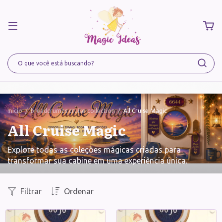
Início
/
breadcrumbs.cruise-collection
/
All Cruise Magic
All Cruise Magic
Explore todas as coleções mágicas criadas para
transformar sua cabine em uma experiência única.
Filtrar
Ordenar