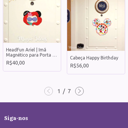
HeadFun Ariel | Imã
Magnético para Porta de
Cabeça Happy Birthday
Cabine de Cruzeiro
R$40,00
R$56,00
1
/
7
Siga-nos