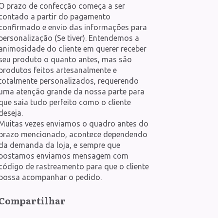
O prazo de confecção começa a ser
contado a partir do pagamento
confirmado e envio das informações para
personalização (Se tiver). Entendemos a
animosidade do cliente em querer receber
seu produto o quanto antes, mas são
produtos feitos artesanalmente e
totalmente personalizados, requerendo
uma atenção grande da nossa parte para
que saia tudo perfeito como o cliente
deseja.
Muitas vezes enviamos o quadro antes do
prazo mencionado, acontece dependendo
da demanda da loja, e sempre que
postamos enviamos mensagem com
código de rastreamento para que o cliente
possa acompanhar o pedido.
Compartilhar