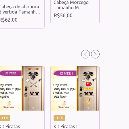
Cabeça Morcego
Cabeça de abóbora
Tamanho M
Cabeça Pr
divertida Tamanho
Tamanho
R$56,00
M - Imã Decorativo
R$62,00
R$56,00
-
11
%
-
18
%
Kit Piratas
Kit Piratas II