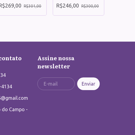
R$269,00
R$246,00
R$301,00
R$300,00
Pirata c
R$102,0
contato
Assine nossa
newsletter
134
-4134
6@gmail.com
o do Campo -