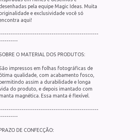
desenhadas pela equipe Magic Ideas. Muita
originalidade e exclusividade você só
encontra aqui!
-----------------------------------------------------
----------
SOBRE O MATERIAL DOS PRODUTOS:
São impressos em folhas fotográficas de
ótima qualidade, com acabamento fosco,
permitindo assim a durabilidade e longa
vida do produto, e depois imantado com
manta magnética. Essa manta é flexível.
-----------------------------------------------------
----------
PRAZO DE CONFECÇÃO: