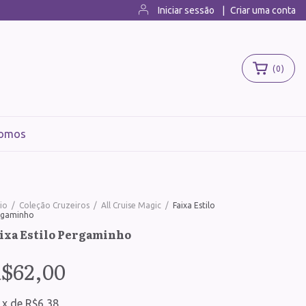
Iniciar sessão
|
Criar uma conta
(
0
)
omos
cio
/
Coleção Cruzeiros
/
All Cruise Magic
/
Faixa Estilo
rgaminho
ixa Estilo Pergaminho
$62,00
x
de
R$6,38