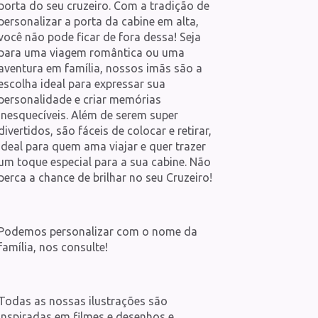
porta do seu cruzeiro. Com a tradição de
personalizar a porta da cabine em alta,
você não pode ficar de fora dessa! Seja
para uma viagem romântica ou uma
aventura em família, nossos imãs são a
escolha ideal para expressar sua
personalidade e criar memórias
inesquecíveis. Além de serem super
divertidos, são fáceis de colocar e retirar,
ideal para quem ama viajar e quer trazer
um toque especial para a sua cabine. Não
perca a chance de brilhar no seu Cruzeiro!
Podemos personalizar com o nome da
família, nos consulte!
Todas as nossas ilustrações são
inspiradas em filmes e desenhos e