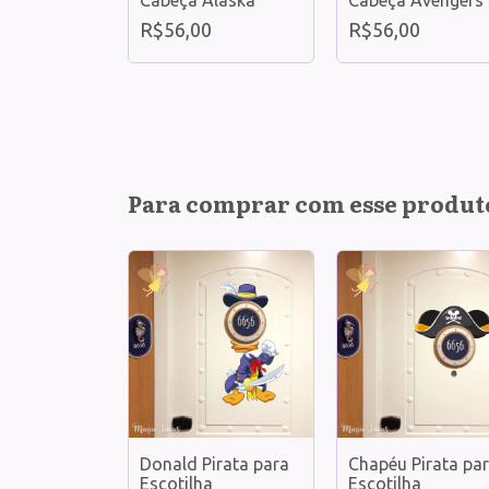
o M
R$56,00
R$56,00
0
Para comprar com esse produt
Donald Pirata para
Chapéu Pirata pa
com espadas
Escotilha
Escotilha