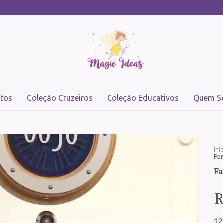
tos
Coleção Cruzeiros
Coleção Educativos
Quem S
Iní
Pe
Fa
R
12