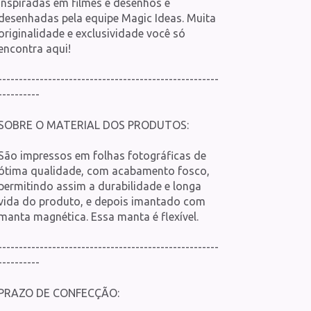
inspiradas em filmes e desenhos e
desenhadas pela equipe Magic Ideas. Muita
originalidade e exclusividade você só
encontra aqui!
-----------------------------------------------------
----------
SOBRE O MATERIAL DOS PRODUTOS:
São impressos em folhas fotográficas de
ótima qualidade, com acabamento fosco,
permitindo assim a durabilidade e longa
vida do produto, e depois imantado com
manta magnética. Essa manta é flexível.
-----------------------------------------------------
----------
PRAZO DE CONFECÇÃO: