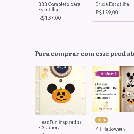
BB8 Completo para
Bruxa Escotilha
 completa
Escotilha
otilha - Imã
R$159,00
ivo
R$137,00
00
Para comprar com esse produt
-
10
%
de abóbora
HeadFun Inspirados
 M - Imã
- Abóbora
Kit Halloween II
ivo
Halloween