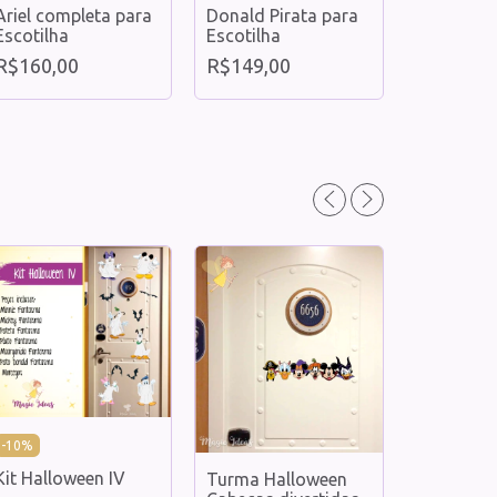
Ariel completa para
Donald Pirata para
Escotilha
Escotilha
Elsa para
R$160,00
R$149,00
R$160,0
-
10
%
Kit Halloween IV
Turma Halloween