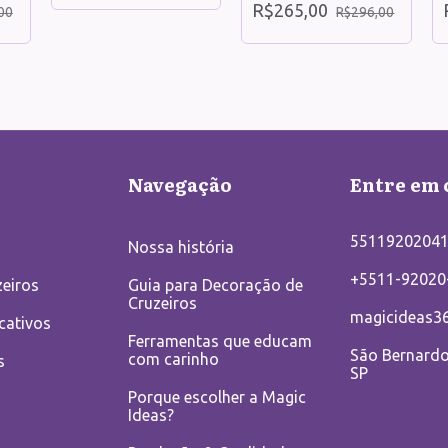
R$265,00
00
R$296,00
Navegação
Entre em 
5511920204
Nossa história
+5511-92020
eiros
Guia para Decoração de
Cruzeiros
magicideas3
cativos
Ferramentas que educam
São Bernard
com carinho
s
SP
Porque escolher a Magic
Ideas?