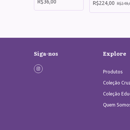
0
R$36,00
R$224,00
R$249,
Siga-nos
Explore
Produtos
Coleção Cruz
Coleção Edu
Quem Somo