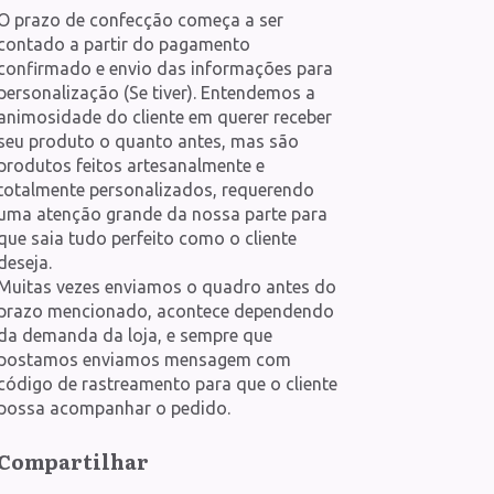
O prazo de confecção começa a ser
contado a partir do pagamento
confirmado e envio das informações para
personalização (Se tiver). Entendemos a
animosidade do cliente em querer receber
seu produto o quanto antes, mas são
produtos feitos artesanalmente e
totalmente personalizados, requerendo
uma atenção grande da nossa parte para
que saia tudo perfeito como o cliente
deseja.
Muitas vezes enviamos o quadro antes do
prazo mencionado, acontece dependendo
da demanda da loja, e sempre que
postamos enviamos mensagem com
código de rastreamento para que o cliente
possa acompanhar o pedido.
Compartilhar