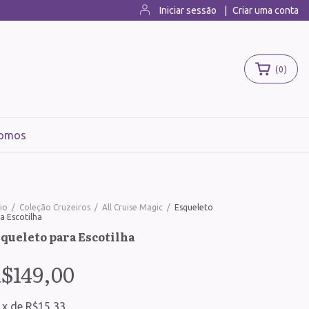
Iniciar sessão
|
Criar uma conta
(
0
)
omos
cio
/
Coleção Cruzeiros
/
All Cruise Magic
/
Esqueleto
a Escotilha
queleto para Escotilha
$149,00
x
de
R$15,33