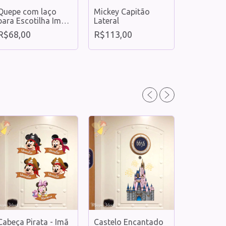
Quepe com laço
Mickey Capitão
Orelha Ca
para Escotilha Imã
Lateral
Escotilha
decorativo
R$68,00
R$113,00
R$68,00
Cabeça Pirata - Imã
Castelo Encantado