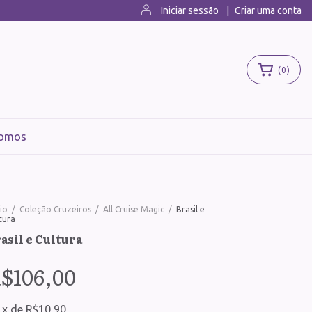
Iniciar sessão
|
Criar uma conta
(
0
)
omos
cio
/
Coleção Cruzeiros
/
All Cruise Magic
/
Brasil e
tura
asil e Cultura
$106,00
x
de
R$10,90