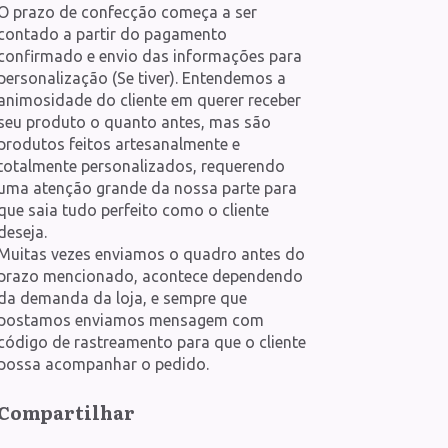
O prazo de confecção começa a ser
contado a partir do pagamento
confirmado e envio das informações para
personalização (Se tiver). Entendemos a
animosidade do cliente em querer receber
seu produto o quanto antes, mas são
produtos feitos artesanalmente e
totalmente personalizados, requerendo
uma atenção grande da nossa parte para
que saia tudo perfeito como o cliente
deseja.
Muitas vezes enviamos o quadro antes do
prazo mencionado, acontece dependendo
da demanda da loja, e sempre que
postamos enviamos mensagem com
código de rastreamento para que o cliente
possa acompanhar o pedido.
Compartilhar