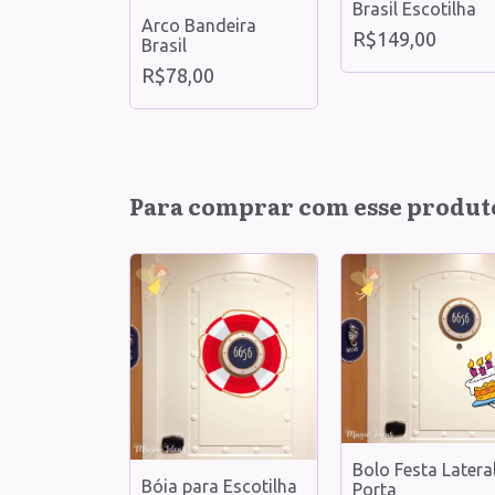
apitão para
Brasil Escotilha
Arco Bandeira
a
R$149,00
Brasil
0
R$78,00
Para comprar com esse produt
ara
Bolo Festa Latera
Bóia para Escotilha
a
Porta