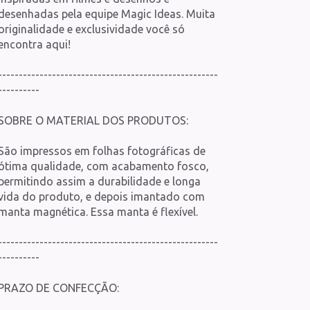
desenhadas pela equipe Magic Ideas. Muita
originalidade e exclusividade você só
encontra aqui!
-----------------------------------------------------
----------
SOBRE O MATERIAL DOS PRODUTOS:
São impressos em folhas fotográficas de
ótima qualidade, com acabamento fosco,
permitindo assim a durabilidade e longa
vida do produto, e depois imantado com
manta magnética. Essa manta é flexível.
-----------------------------------------------------
----------
PRAZO DE CONFECÇÃO: