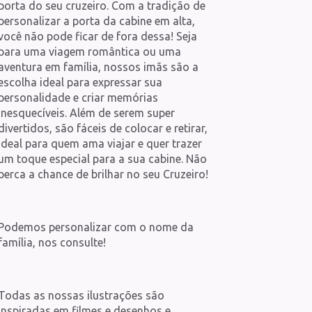
porta do seu cruzeiro. Com a tradição de
personalizar a porta da cabine em alta,
você não pode ficar de fora dessa! Seja
para uma viagem romântica ou uma
aventura em família, nossos imãs são a
escolha ideal para expressar sua
personalidade e criar memórias
inesquecíveis. Além de serem super
divertidos, são fáceis de colocar e retirar,
ideal para quem ama viajar e quer trazer
um toque especial para a sua cabine. Não
perca a chance de brilhar no seu Cruzeiro!
Podemos personalizar com o nome da
família, nos consulte!
Todas as nossas ilustrações são
inspiradas em filmes e desenhos e