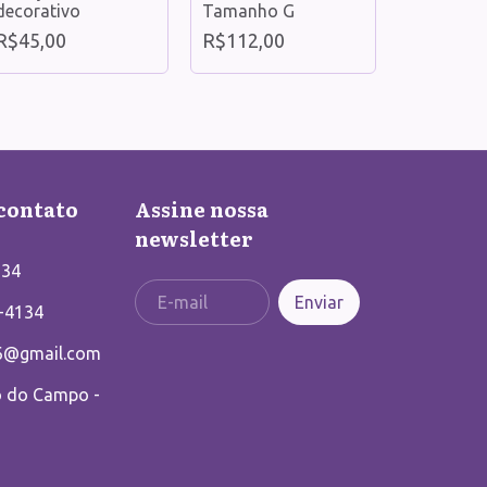
Darth Vad
decorativo
Tamanho G
Escotilha
R$45,00
R$112,00
R$160,0
contato
Assine nossa
newsletter
134
-4134
6@gmail.com
o do Campo -