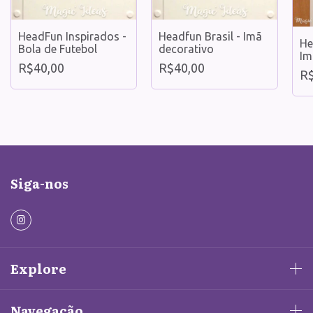
HeadFun Inspirados -
Headfun Brasil - Imã
He
Bola de Futebol
decorativo
Im
R$40,00
R$40,00
R$
Siga-nos
Explore
Navegação