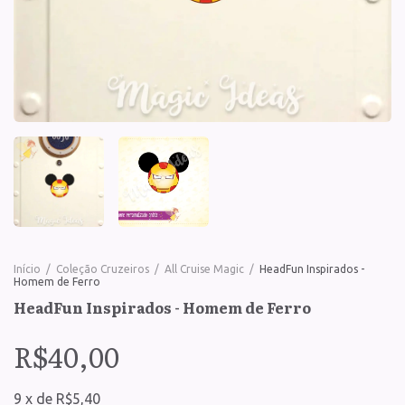
Início
/
Coleção Cruzeiros
/
All Cruise Magic
/
HeadFun Inspirados -
Homem de Ferro
HeadFun Inspirados - Homem de Ferro
R$40,00
9
x
de
R$5,40