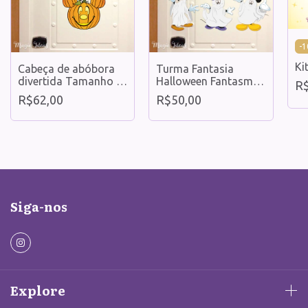
-
1
Ki
Cabeça de abóbora
Turma Fantasia
divertida Tamanho M
Halloween Fantasmas
R
- Imã Decorativo
- Imã decorativo
R$62,00
R$50,00
Siga-nos
Explore